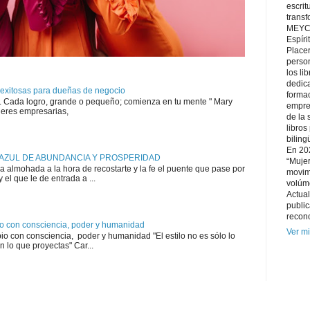
escri
trans
MEYCE
Espíri
Placer
person
los li
dedica
 exitosas para dueñas de negocio
forma
. Cada logro, grande o pequeño; comienza en tu mente " Mary
empre
eres empresarias,
de la 
libros
biling
En 202
A AZUL DE ABUNDANCIA Y PROSPERIDAD
“Mujer
la almohada a la hora de recostarte y la fe el puente que pase por
movim
el que le de entrada a ...
volúme
Actual
public
recono
io con consciencia, poder y humanidad
Ver mi
o con consciencia, poder y humanidad "El estilo no es sólo lo
 lo que proyectas" Car...