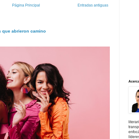
Página Principal
Entradas antiguas
es que abrieron camino
Acerca
litera
transp
enfoc
lídere