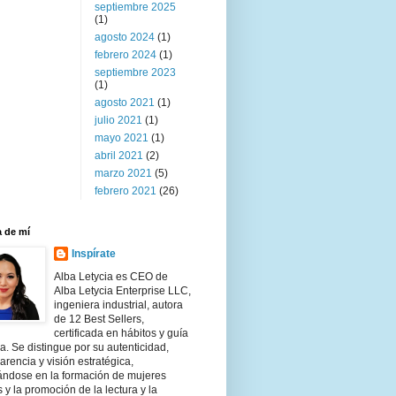
septiembre 2025
(1)
agosto 2024
(1)
febrero 2024
(1)
septiembre 2023
(1)
agosto 2021
(1)
julio 2021
(1)
mayo 2021
(1)
abril 2021
(2)
marzo 2021
(5)
febrero 2021
(26)
 de mí
Inspírate
Alba Letycia es CEO de
Alba Letycia Enterprise LLC,
ingeniera industrial, autora
de 12 Best Sellers,
certificada en hábitos y guía
ria. Se distingue por su autenticidad,
arencia y visión estratégica,
ándose en la formación de mujeres
s y la promoción de la lectura y la