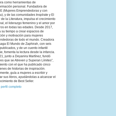
tura como herramientas de
formación personal. Fundadora de
 (Mujeres Emprendedoras y con
tu), y de las comunidades Inspírate y El
 de la Literatura, impulsa el crecimiento
al, el liderazgo femenino y el amor por
bros en todas las edades. Desde 2017,
 su tiempo a crear espacios de
ción y motivación para mujeres
ndedoras de todo el mundo. Creadora
saga El Mundo de Zaphirah, con seis
 publicados, y de un cuento infantil
üe, fomenta la lectura desde la infancia.
1, junto a Deyanira Martínez, fundó
es que se Atreven y Superan Límites”,
iento con el que ha publicado cinco
nes de historias de inspiración.
mente, guía a mujeres a escribir y
ar sus libros, ayudándolas a alcanzar el
cimiento de Best Seller.
 perfil completo