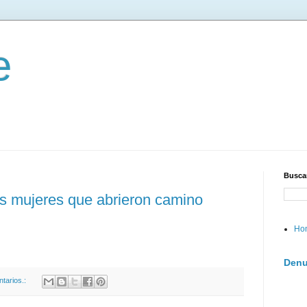
e
Buscar
las mujeres que abrieron camino
Ho
Denu
tarios.: