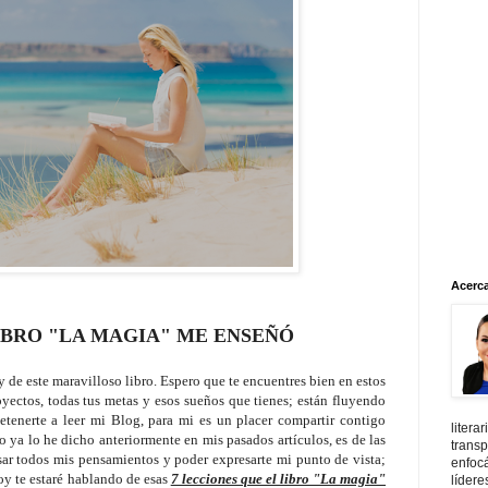
Acerca
IBRO "LA MAGIA" ME ENSEÑ
Ó
de este maravilloso libro. Espero que te encuentres bien en estos
yectos, todas tus metas y esos sueños que tienes; están fluyendo
etenerte a leer mi Blog, para mi es un placer compartir contigo
litera
 ya lo he dicho anteriormente en mis pasados artículos, es de las
transp
ar todos mis pensamientos y poder expresarte mi punto de vista;
enfoc
oy te estaré hablando de esas
7 lecciones que el libro "La magia"
lídere