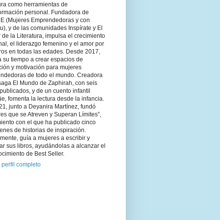
tura como herramientas de
formación personal. Fundadora de
 (Mujeres Emprendedoras y con
tu), y de las comunidades Inspírate y El
 de la Literatura, impulsa el crecimiento
al, el liderazgo femenino y el amor por
bros en todas las edades. Desde 2017,
 su tiempo a crear espacios de
ción y motivación para mujeres
ndedoras de todo el mundo. Creadora
saga El Mundo de Zaphirah, con seis
 publicados, y de un cuento infantil
üe, fomenta la lectura desde la infancia.
1, junto a Deyanira Martínez, fundó
es que se Atreven y Superan Límites”,
iento con el que ha publicado cinco
nes de historias de inspiración.
mente, guía a mujeres a escribir y
ar sus libros, ayudándolas a alcanzar el
cimiento de Best Seller.
 perfil completo