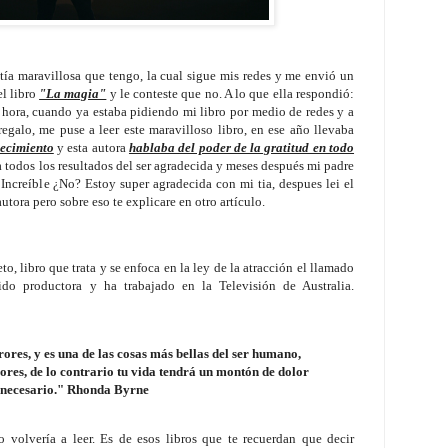
ía maravillosa que tengo, la cual sigue mis redes y me envió un
el libro
"La magia"
y le conteste que no. A lo que ella respondió:
 hora, cuando ya estaba pidiendo mi libro por medio de redes y a
egalo, me puse a leer este maravilloso libro, en ese año llevaba
ecimiento
y esta autora
hablaba del poder de la gratitud en todo
a todos los resultados del ser agradecida y meses después mi padre
o. Increíble ¿No? Estoy super agradecida con mi tia, despues lei el
utora pero sobre eso te explicare en otro artículo.
to, libro que trata y se enfoca en la ley de la atracción el llamado
o productora y ha trabajado en la Televisión de Australia.
res, y es una de las cosas más bellas del ser humano,
ores, de lo contrario tu vida tendrá un montón de dolor
nnecesario." Rhonda Byrne
o volvería a leer. Es de esos libros que te recuerdan que decir