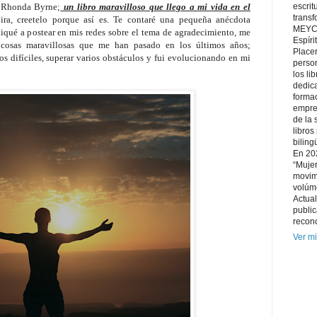
escri
a Rhonda Byrne;
un libro maravilloso que llego a mi vida en el
trans
ra, creetelo porque así es. Te contaré una pequeña anécdota
MEYCE
diqué a postear en mis redes sobre el tema de agradecimiento, me
Espíri
 cosas maravillosas que me han pasado en los últimos años;
Placer
 difíciles, superar varios obstáculos y fui evolucionando en mi
person
los li
dedica
forma
empre
de la 
libros
biling
En 202
“Mujer
movim
volúme
Actual
public
recono
Ver mi