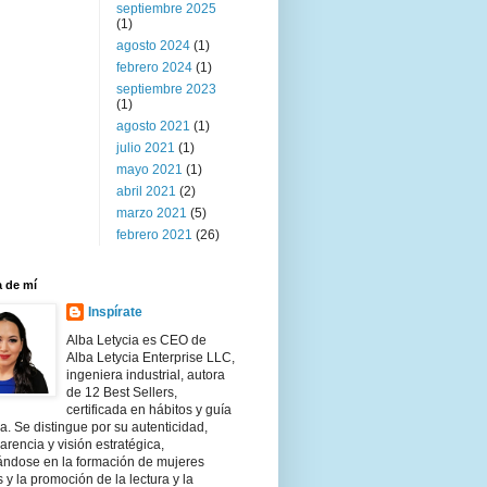
septiembre 2025
(1)
agosto 2024
(1)
febrero 2024
(1)
septiembre 2023
(1)
agosto 2021
(1)
julio 2021
(1)
mayo 2021
(1)
abril 2021
(2)
marzo 2021
(5)
febrero 2021
(26)
 de mí
Inspírate
Alba Letycia es CEO de
Alba Letycia Enterprise LLC,
ingeniera industrial, autora
de 12 Best Sellers,
certificada en hábitos y guía
ria. Se distingue por su autenticidad,
arencia y visión estratégica,
ándose en la formación de mujeres
s y la promoción de la lectura y la