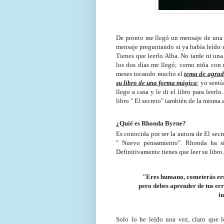
De pronto me llegó un mensaje de una t
mensaje preguntando si ya había leído 
Tienes que leerlo Alba. No tarde ni una
los dos días me llegó; como niña con r
meses tocando mucho el
tema de agrad
su libro de una forma mágica
; yo sentí
llego a casa y le di el libro para leerl
libro " El secreto" también de la misma a
¿Quié es Rhonda Byrne?
Es conocida por ser la autora de El secre
" Nuevo pensamiento". Rhonda ha sid
Definitivamente tienes que leer su libro.
"Eres humano, cometerás erro
pero debes aprender de tus err
i
Solo lo he leído una vez, claro que l