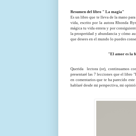
Resumen del libro " La magia"
Es un libro que te lleva de la mano par
vida, escrito por la autora Rhonda Byr
mágica tu vida entera y por consiguiente
la prosperidad y abundancia y cómo aum
que desees en el mundo lo puedes conseg
"El amor es la f
Querida lectora (or), continuamos con
presentaré las 7 lecciones que el libr
en comentarios que te ha parecido este 
hablaré desde mi perspectiva, mi opinión